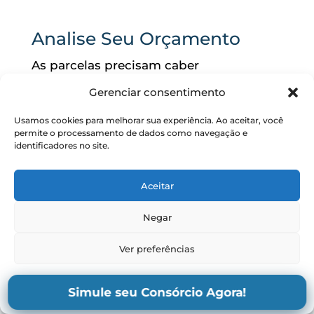
Analise Seu Orçamento
As parcelas precisam caber
confortavelmente no planejamento
Gerenciar consentimento
financeiro.
Usamos cookies para melhorar sua experiência. Ao aceitar, você
permite o processamento de dados como navegação e
identificadores no site.
Avalie Possíveis Estratégias
de Lance
Aceitar
Caso pretenda antecipar a
Negar
contemplação, é importante definir uma
estratégia desde o início.
Ver preferências
Política de Privacidade e Termos
Política de Privacidade e Termos
Simule seu Consórcio Agora!
de Uso – Mêndora Corretora
de Uso – Mêndora Corretora
Busque Orientação