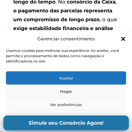
longo do tempo
. No
consórcio da Caixa
,
o pagamento das parcelas representa
um compromisso de longo prazo
, o que
exige estabilidade financeira e análise
cuidadosa da renda mensal antes da
Gerenciar consentimento
adesão
.
Usamos cookies para melhorar sua experiência. Ao aceitar, você
permite o processamento de dados como navegação e
Também é comum
ignorar a leitura
identificadores no site.
detalhada do contrato
.
Taxa de
administração, fundo de reserva, regras
Aceitar
de contemplação e critérios de reajuste
Negar
do crédito
precisam estar claros desde o
início. Quando o consorciado deixa
Ver preferências
esses pontos de lado,
dúvidas e
Política de Privacidade e Termos
Política de Privacidade e Termos
insatisfações surgem no futuro
, mesmo
Simule seu Consórcio Agora!
de Uso – Mêndora Corretora
de Uso – Mêndora Corretora
quando o processo ocorre corretamente.