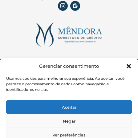
Mêndora Corretora de Crédito LTDA
Gerenciar consentimento
CNPJ:
37.652.430/0001-06
Usamos cookies para melhorar sua experiência. Ao aceitar, você
Aviso Legal:
A Mêndora Corretora atua
permite o processamento de dados como navegação e
exclusivamente como intermediadora na
identificadores no site.
divulgação e comercialização de consórcios,
não sendo instituição financeira, banco ou
administradora de consórcios. Não
Aceitar
concedemos crédito nem realizamos
operações financeiras. Os consórcios
Negar
divulgados são oferecidos por
administradoras devidamente autorizadas
Ver preferências