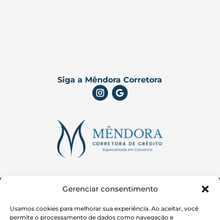
Siga a Mêndora Corretora
Mêndora Corretora de Crédito LTDA
Gerenciar consentimento
CNPJ:
37.652.430/0001-06
Usamos cookies para melhorar sua experiência. Ao aceitar, você
Aviso Legal:
A Mêndora Corretora atua
permite o processamento de dados como navegação e