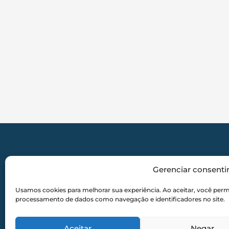
Gerenciar consent
Aviso Legal:
A Mêndora Corretora atu
Usamos cookies para melhorar sua experiência. Ao aceitar, você perm
sendo instituição financeira, b
processamento de dados como navegação e identificadores no site.
financeiras. Os consórcios divulgad
Aceitar
Negar
Todos os dire