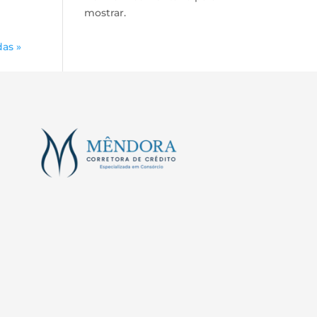
mostrar.
as »