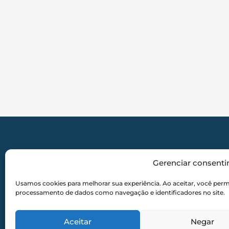
Gerenciar consent
Aviso Legal:
A Mêndora Corretora atu
Usamos cookies para melhorar sua experiência. Ao aceitar, você perm
sendo instituição financeira, b
processamento de dados como navegação e identificadores no site.
financeiras. Os consórcios divulgad
Aceitar
Negar
Todos os dire